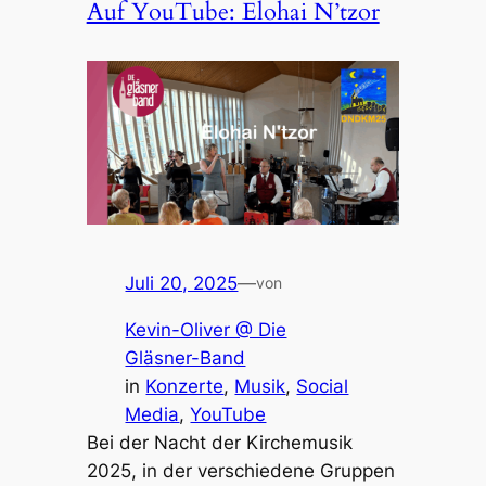
Auf YouTube: Elohai N’tz­or
Juli 20, 2025
—
von
Kevin-Oliver @ Die
Gläsner-Band
in
Konzerte
, 
Musik
, 
Social
Media
, 
YouTube
Bei der Nacht der Kirche­mu­sik
2025, in der verschie­de­ne Grup­pen