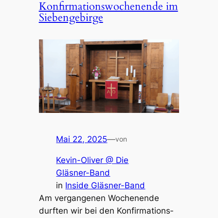
Konfir­ma­ti­ons­wo­chen­en­de im
Sieben­ge­bir­ge
Mai 22, 2025
—
von
Kevin-Oliver @ Die
Gläsner-Band
in
Inside Gläsner-Band
Am vergan­ge­nen Wochen­en­de
durf­ten wir bei den Konfir­ma­ti­ons­