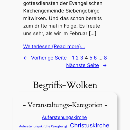
got­tes­diens­ten der Evan­ge­li­schen
Kirchen­ge­mein­de Sieben­ge­bir­ge
mitwir­ken. Und das schon bereits
zum drit­te mal in Folge. Es freu­te
uns sehr, als wir im Febru­ar […]
Weiterlesen (Read more)…
←
Vorherige Seite
1
2
3
4
5
6
…
8
Nächste Seite
→
Begriffs-Wolken
- Veranstaltungs-Kategorien -
Auferstehungskirche
Christuskirche
Auferstehungskirche (Siegburg)