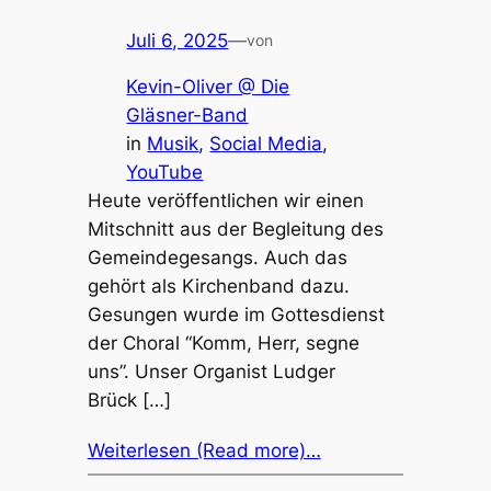
Juli 6, 2025
—
von
Kevin-Oliver @ Die
Gläsner-Band
in
Musik
, 
Social Media
, 
YouTube
Heute veröf­fent­li­chen wir einen
Mitschnitt aus der Beglei­tung des
Gemein­de­ge­sangs. Auch das
gehört als Kirchen­band dazu.
Gesun­gen wurde im Gottes­dienst
der Choral “Komm, Herr, segne
uns”. Unser Orga­nist Ludger
Brück […]
Weiterlesen (Read more)…