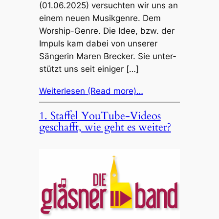
(01.06.2025) versuch­ten wir uns an
einem neuen Musik­gen­re. Dem
Worship-Genre. Die Idee, bzw. der
Impuls kam dabei von unse­rer
Sänge­rin Maren Brecker. Sie unter­
stützt uns seit eini­ger […]
Weiterlesen (Read more)…
1. Staf­fel YouTube-Vide­os
geschafft, wie geht es weiter?