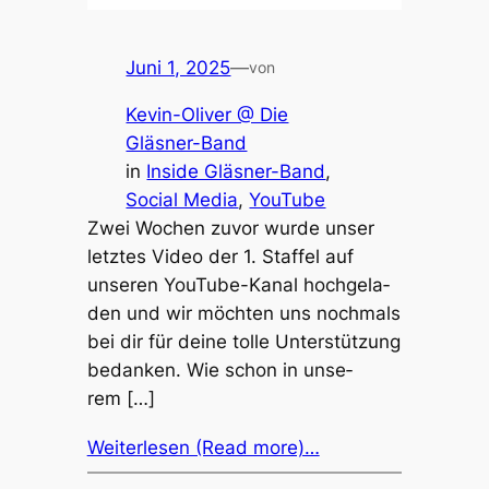
Juni 1, 2025
—
von
Kevin-Oliver @ Die
Gläsner-Band
in
Inside Gläsner-Band
, 
Social Media
, 
YouTube
Zwei Wochen zuvor wurde unser
letz­tes Video der 1. Staf­fel auf
unse­ren YouTube-Kanal hoch­ge­la­
den und wir möch­ten uns noch­mals
bei dir für deine tolle Unter­stüt­zung
bedan­ken. Wie schon in unse­
rem […]
Weiterlesen (Read more)…