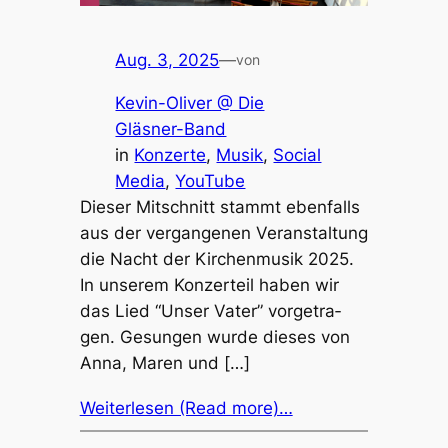
Aug. 3, 2025
—
von
Kevin-Oliver @ Die
Gläsner-Band
in
Konzerte
, 
Musik
, 
Social
Media
, 
YouTube
Dieser Mitschnitt stammt eben­falls
aus der vergan­ge­nen Veran­stal­tung
die Nacht der Kirchen­mu­sik 2025.
In unse­rem Konzer­teil haben wir
das Lied “Unser Vater” vorge­tra­
gen. Gesun­gen wurde dieses von
Anna, Maren und […]
Weiterlesen (Read more)…