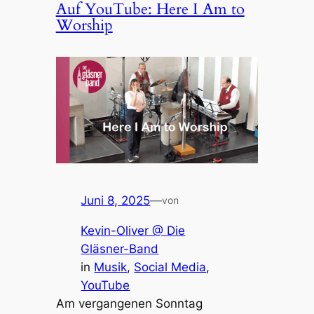
Auf YouTube: Here I Am to
Worship
Juni 8, 2025
—
von
Kevin-Oliver @ Die
Gläsner-Band
in
Musik
, 
Social Media
, 
YouTube
Am vergan­ge­nen Sonn­tag