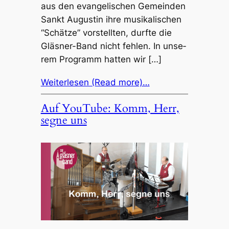
aus den evan­ge­li­schen Gemein­den
Sankt Augus­tin ihre musi­ka­li­schen
“Schät­ze” vorstell­ten, durf­te die
Gläs­ner-Band nicht fehlen. In unse­
rem Programm hatten wir […]
Weiterlesen (Read more)…
Auf YouTube: Komm, Herr,
segne uns