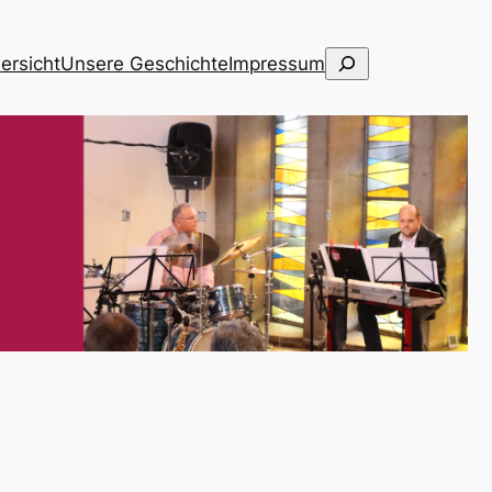
Suchen
ersicht
Unse­re Geschich­te
Impres­sum