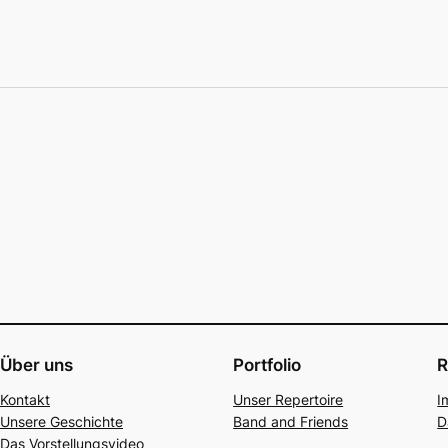
Über uns
Portfolio
R
Kon­takt
Unser Reper­toire
I
Unse­re Geschich­te
Band and Fri­ends
D
Das Vor­stel­lungs­vi­deo