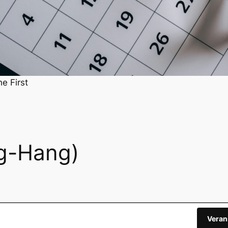
he First
ug-Hang)
Veran