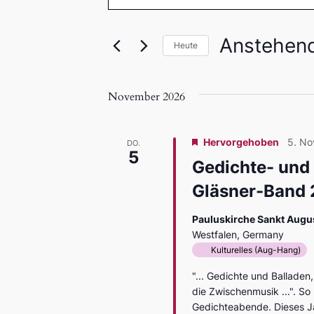
Schlüsselwort
Suche
eingeben.
und
Suche
Anstehen
Heute
nach
Datum
Ansichten,
Veranstaltungen
wählen.
Schlüsselwort.
November 2026
Navigation
Hervorgehoben
5. N
DO.
5
Gedich­te- und 
Gläs­ner-Band
Pauluskirche Sankt Augu
Westfalen, Germany
Kulturelles (Aug-Hang)
"... Gedichte und Balladen
die Zwischenmusik ...". S
Gedichteabende. Dieses Ja