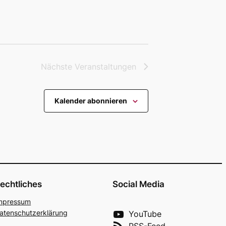
Nächste
Veranstaltungen
Kalender abonnieren
echtliches
Social Media
mpres­sum
aten­schutz­er­klä­rung
YouTube