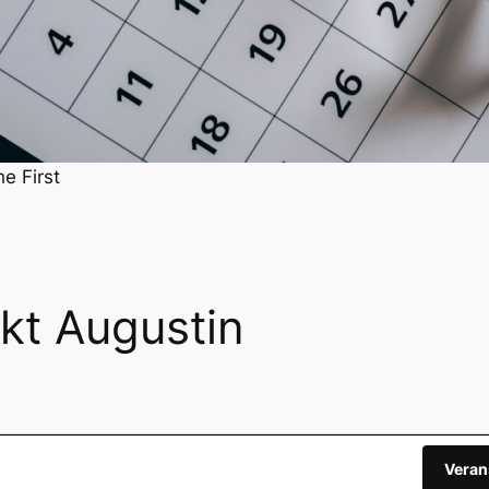
he First
kt Augustin
Veran