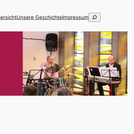
Suchen
ersicht
Unse­re Geschich­te
Impres­sum