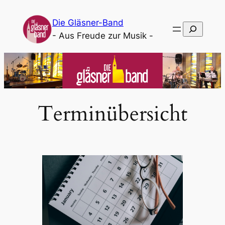
Die Gläsner-Band
Suchen
- Aus Freude zur Musik -
Terminübersicht