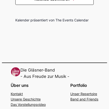
Navigati
Kalender präsentiert von
The Events Calendar
Die Gläsner-Band
- Aus Freude zur Musik -
Über uns
Portfolio
Kon­takt
Unser Reper­toire
Unse­re Geschich­te
Band and Fri­ends
Das Vor­stel­lungs­vi­deo