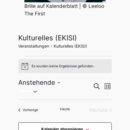
Brille auf Kalenderblatt | © Leeloo
The First
Kulturelles (EKISI)
Veranstaltungen
Kulturelles (EKISI)
Veranstaltungen
Es wurden keine Ergebnisse gefunden.
Hinweis
Anstehende
Veranstal
Veranst
Suche
Liste
Datum
Ansicht
Suche
wählen.
Navigat
und
Heute
Nächste
Veranstaltungen
Vorherige
Ansichten
Veranstaltung
Kalender abonnieren