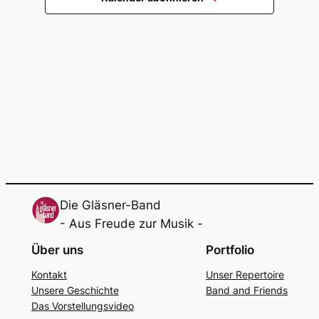
Navigati
Die Gläsner-Band
- Aus Freude zur Musik -
Über uns
Portfolio
Kon­takt
Unser Reper­toire
Unse­re Geschich­te
Band and Fri­ends
Das Vor­stel­lungs­vi­deo