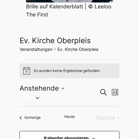
Brille auf Kalenderblatt | © Leeloo
The First
Ev. Kirche Oberpleis
Veranstaltungen
Ev. Kirche Oberpleis
Veranstaltungen
Es wurden keine Ergebnisse gefunden.
Hinweis
Anstehende
Veranstal
Veranst
Suche
Liste
Datum
Ansicht
Suche
wählen.
Navigat
und
Heute
Nächste
Veranstaltungen
Vorherige
Ansichten
Veranstaltung
Kalender abonnieren