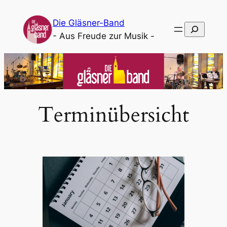
Die Gläsner-Band
Suchen
- Aus Freude zur Musik -
Terminübersicht