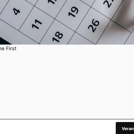
he First
Veran