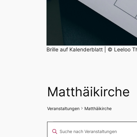
Brille auf Kalenderblatt | © Leeloo T
Matthäikirche
Veranstaltungen
Matthäikirche
Veranstaltungen
Veranstaltungen
Bitte