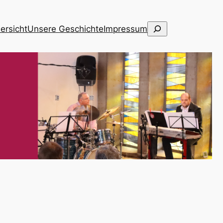
Suchen
ersicht
Unse­re Geschich­te
Impres­sum