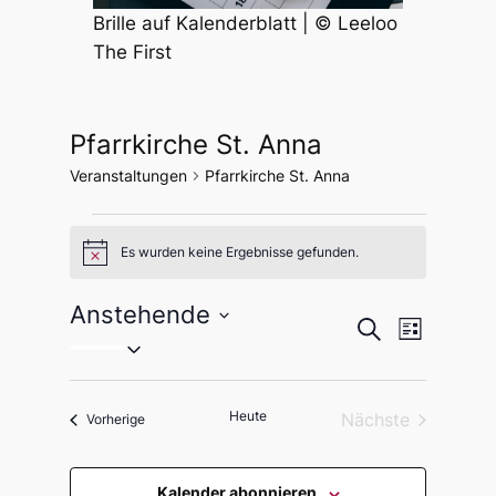
Brille auf Kalenderblatt | © Leeloo
The First
Pfarrkirche St. Anna
Veranstaltungen
Pfarrkirche St. Anna
Veranstaltungen
Es wurden keine Ergebnisse gefunden.
Hinweis
Anstehende
Veranstal
Veranst
Suche
Liste
Datum
Ansicht
Suche
wählen.
Navigat
und
Heute
Nächste
Veranstaltungen
Vorherige
Ansichten
Veranstaltung
Kalender abonnieren