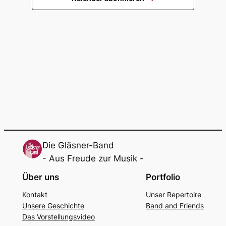
Navigati
Die Gläsner-Band
- Aus Freude zur Musik -
Über uns
Portfolio
Kon­takt
Unser Reper­toire
Unse­re Geschich­te
Band and Fri­ends
Das Vor­stel­lungs­vi­deo