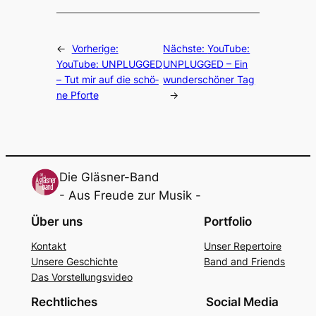
←
Vorherige:
Nächste:
YouTube:
YouTube: UNPLUGGED
UNPLUGGED – Ein
– Tut mir auf die schö­
wunder­schö­ner Tag
ne Pfor­te
→
Die Gläsner-Band
- Aus Freude zur Musik -
Über uns
Portfolio
Kon­takt
Unser Reper­toire
Unse­re Geschich­te
Band and Fri­ends
Das Vor­stel­lungs­vi­deo
Rechtliches
Social Media