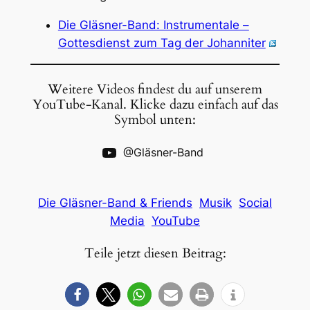
Die Gläs­ner-Band: Instru­men­ta­le –
Gottes­dienst zum Tag der Johan­ni­ter
Weite­re Vide­os findest du auf unse­rem
YouTube-Kanal. Klicke dazu einfach auf das
Symbol unten:
@Gläsner-Band
Die Gläsner-Band & Friends
Musik
Social
Media
YouTube
Teile jetzt diesen Beitrag: