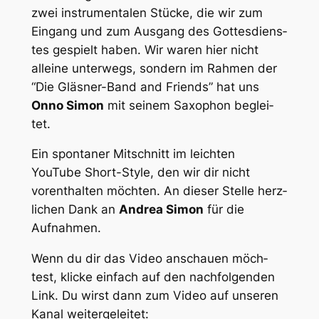
zwei instru­men­ta­len Stücke, die wir zum
Eingang und zum Ausgang des Gottes­diens­
tes gespielt haben. Wir waren hier nicht
allei­ne unter­wegs, sondern im Rahmen der
“Die Gläs­ner-Band and Friends” hat uns
Onno Simon
mit seinem Saxo­phon beglei­
tet.
Ein spon­ta­ner Mitschnitt im leich­ten
YouTube Short-Style, den wir dir nicht
vorent­hal­ten möch­ten. An dieser Stel­le herz­
li­chen Dank an
Andrea Simon
für die
Aufnah­men.
Wenn du dir das Video anschau­en möch­
test, klicke einfach auf den nach­fol­gen­den
Link. Du wirst dann zum Video auf unse­ren
Kanal weiter­ge­lei­tet: