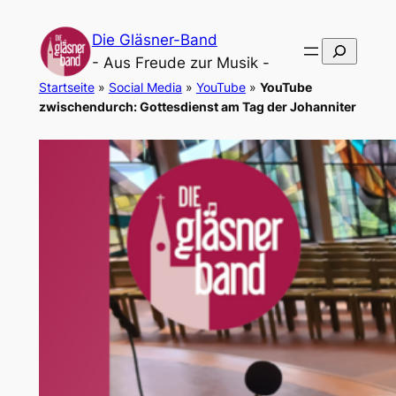
Zum
Die Gläsner-Band
Inhalt
Suchen
- Aus Freude zur Musik -
springen
Startseite
»
Social Media
»
YouTube
»
YouTube
zwischen­durch: Gottes­dienst am Tag der Johan­ni­ter