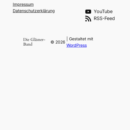
Impres­sum
Daten­schutz­er­klä­rung
YouTube
RSS-Feed
| Gestaltet mit
Die Gläsner-
©
2026
Band
WordPress