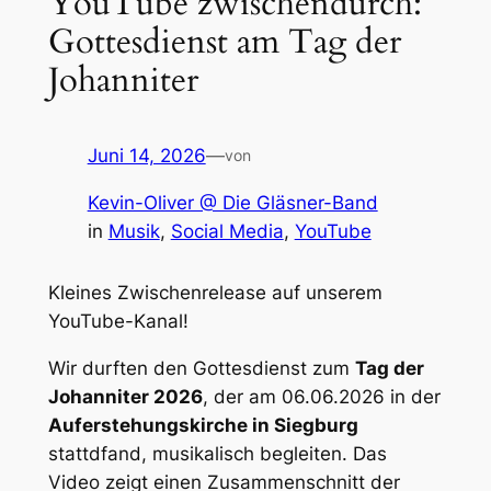
YouTube zwischen­durch:
Gottes­dienst am Tag der
Johan­ni­ter
Juni 14, 2026
—
von
Kevin-Oliver @ Die Gläsner-Band
in
Musik
, 
Social Media
, 
YouTube
Klei­nes Zwischen­re­lease auf unse­rem
YouTube-Kanal!
Wir durf­ten den Gottes­dienst zum
Tag der
Johan­ni­ter 2026
, der am 06.06.2026 in der
Aufer­ste­hungs­kir­che in Sieg­burg
stattdfand, musi­ka­lisch beglei­ten. Das
Video zeigt einen Zusam­men­schnitt der