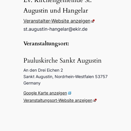
Augus­tin und Hangelar
Veran­stal­ter-Website anzei­gen
st.​augustin-​hangelar@​ekir.​de
Veran­stal­tungs­ort:
Paulus­kir­che Sankt Augus­tin
An den Drei Eichen 2
Sankt Augus­tin
,
Nord­rhein-West­fa­len
53757
Germa­ny
Goog­le Karte anzei­gen
Veran­stal­tungs­ort-Website anzei­gen