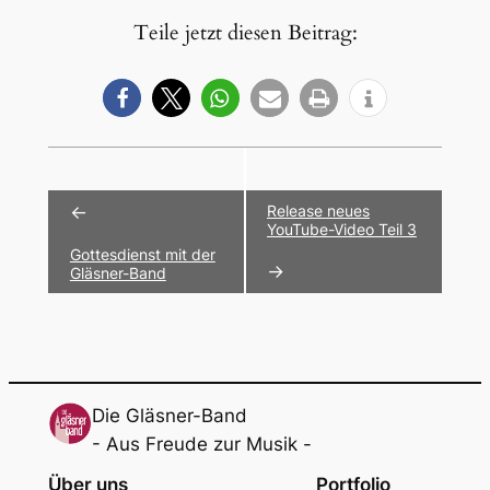
Teile jetzt diesen Beitrag:
Veranstaltung-
←
Release neues
Navigation
YouTube-Video Teil 3
Gottes­dienst mit der
→
Gläs­ner-Band
Die Gläsner-Band
- Aus Freude zur Musik -
Über uns
Portfolio