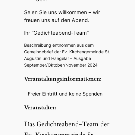
Seien Sie uns will­kom­men – wir
freu­en uns auf den Abend.
Ihr “Gedich­te­abend-Team”
Beschrei­bung entnom­men aus dem
Gemein­de­brief der Ev. Kirchen­ge­mein­de St.
Augus­tin und Hangelar – Ausga­be
September/Oktober/November 2024
Veran­stal­tungs­in­for­ma­tio­nen:
Frei­er Eintritt und keine Spen­den
Veran­stal­ter:
Das Gedich­­te­a­bend-Team der
Ev. Kirchen­ge­mein­de St.