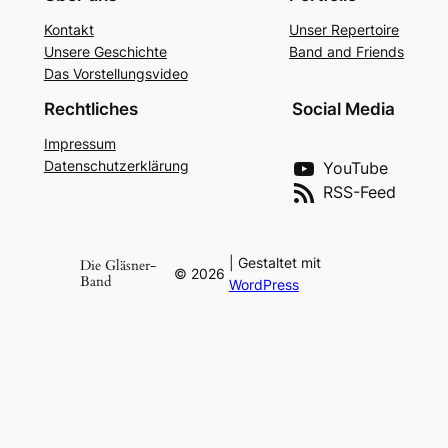
Kon­takt
Unser Reper­toire
Unse­re Geschich­te
Band and Fri­ends
Das Vor­stel­lungs­vi­deo
Rechtliches
Social Media
Impres­sum
Daten­schutz­er­klä­rung
YouTube
RSS-Feed
| Gestaltet mit
Die Gläsner-
©
2026
Band
WordPress