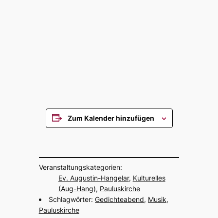
Zum Kalender hinzufügen
Veran­stal­tungs­ka­te­go­rien:
Ev. Augus­tin-Hangelar
,
Kultu­rel­les
(Aug-Hang)
,
Paulus­kir­che
Schlag­wör­ter:
Gedich­te­abend
,
Musik
,
Paulus­kir­che