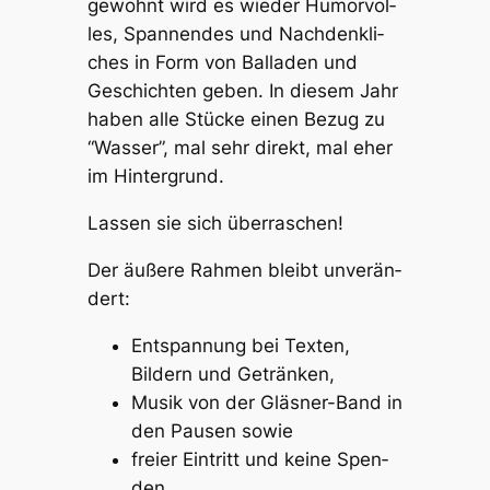
gewohnt wird es wieder Humor­vol­
les, Span­nen­des und Nach­denk­li­
ches in Form von Balla­den und
Geschich­ten geben. In diesem Jahr
haben alle Stücke einen Bezug zu
“Wasser”, mal sehr direkt, mal eher
im Hinter­grund.
Lassen sie sich über­ra­schen!
Der äuße­re Rahmen bleibt unver­än­
dert:
Entspan­nung bei Texten,
Bildern und Geträn­ken,
Musik von der Gläs­ner-Band in
den Pausen sowie
frei­er Eintritt und keine Spen­
den.