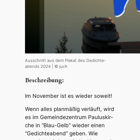
Ausschnitt aus dem Plakat des Gedich­te­
abends 2024 | © juch
Beschrei­bung:
Im Novem­ber ist es wieder soweit!
Wenn alles plan­mä­ßig verläuft, wird
es im Gemein­de­zen­trum Paulus­kir­
che in “Blau-Gelb” wieder einen
“Gedich­te­abend” geben. Wie