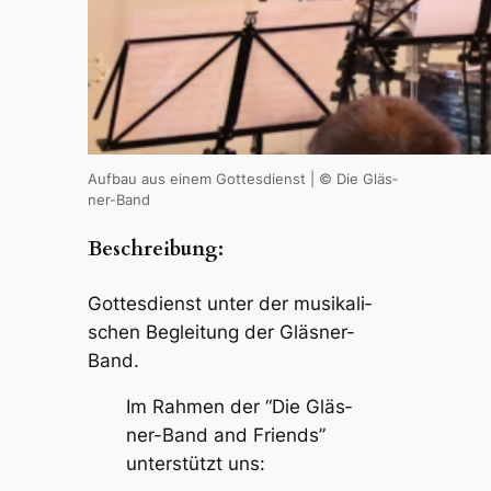
Aufbau aus einem Gottes­dienst | © Die Gläs­
ner-Band
Beschrei­bung:
Gottes­dienst unter der musi­ka­li­
schen Beglei­tung der Gläs­ner-
Band.
Im Rahmen der “Die Gläs­
ner-Band and Friends”
unter­stützt uns: