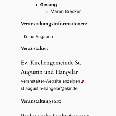
Gesang
Maren Brecker
Veran­stal­tungs­in­for­ma­tio­nen:
Keine Anga­ben
Veran­stal­ter:
Ev. Kirchen­ge­mein­de St.
Augus­tin und Hangelar
Veran­stal­ter-Website anzei­gen
st.​augustin-​hangelar@​ekir.​de
Veran­stal­tungs­ort: