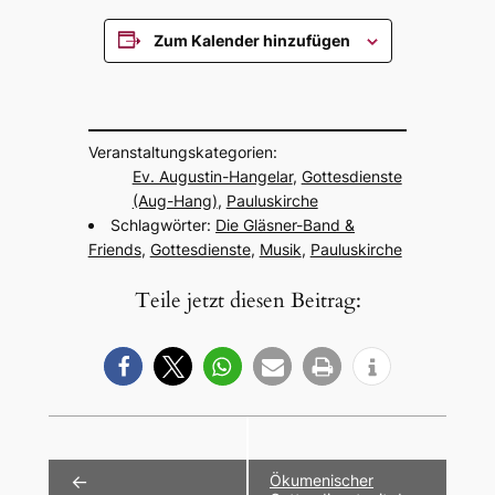
Zum Kalender hinzufügen
Veran­stal­tungs­ka­te­go­rien:
Ev. Augus­tin-Hangelar
,
Gottes­diens­te
(Aug-Hang)
,
Paulus­kir­che
Schlag­wör­ter:
Die Gläs­ner-Band &
Friends
,
Gottes­diens­te
,
Musik
,
Paulus­kir­che
Teile jetzt diesen Beitrag:
Veranstaltung-
←
Ökume­ni­scher