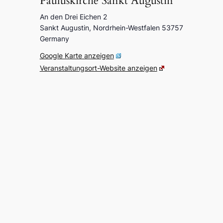
Paulus­kir­che Sankt Augus­tin
An den Drei Eichen 2
Sankt Augus­tin
,
Nord­rhein-West­fa­len
53757
Germa­ny
Goog­le Karte anzei­gen
Veran­stal­tungs­ort-Website anzei­gen