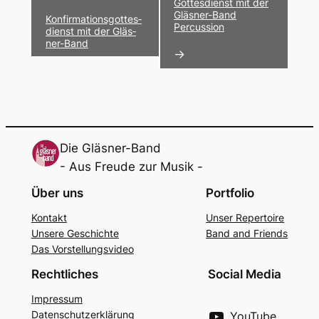
Navigation
Gottes­dienst mit der
Gläs­ner-Band
Konfir­ma­ti­ons­got­tes­
Percus­sion
dienst mit der Gläs­
ner-Band
→
Die Gläsner-Band
- Aus Freude zur Musik -
Über uns
Portfolio
Kon­takt
Unser Reper­toire
Unse­re Geschich­te
Band and Fri­ends
Das Vor­stel­lungs­vi­deo
Rechtliches
Social Media
Impres­sum
Daten­schutz­er­klä­rung
YouTube