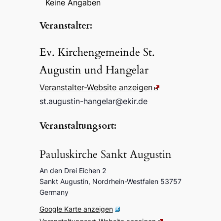
Keine Anga­ben
Veran­stal­ter:
Ev. Kirchen­ge­mein­de St.
Augus­tin und Hangelar
Veran­stal­ter-Website anzei­gen
st.​augustin-​hangelar@​ekir.​de
Veran­stal­tungs­ort:
Paulus­kir­che Sankt Augus­tin
An den Drei Eichen 2
Sankt Augus­tin
,
Nord­rhein-West­fa­len
53757
Germa­ny
Goog­le Karte anzei­gen