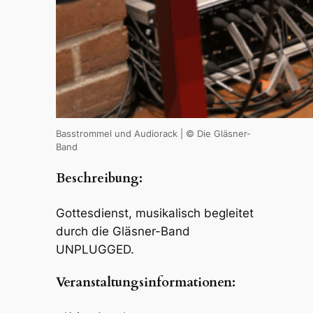
Bass­trom­mel und Audi­o­rack | © Die Gläs­ner-
Band
Beschrei­bung:
Gottes­dienst, musi­ka­lisch beglei­tet
durch die Gläs­ner-Band
UNPLUGGED.
Veran­stal­tungs­in­for­ma­tio­nen: