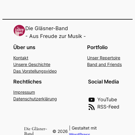
Die Gläsner-Band
- Aus Freude zur Musik -
Über uns
Portfolio
Kon­takt
Unser Reper­toire
Unse­re Geschich­te
Band and Fri­ends
Das Vor­stel­lungs­vi­deo
Rechtliches
Social Media
Impres­sum
Daten­schutz­er­klä­rung
YouTube
RSS-Feed
| Gestaltet mit
Die Gläsner-
©
2026
Band
WordPress