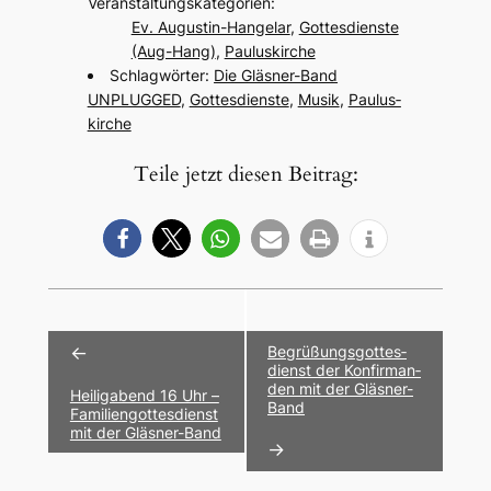
Veran­stal­tungs­ka­te­go­rien:
Ev. Augus­tin-Hangelar
,
Gottes­diens­te
(Aug-Hang)
,
Paulus­kir­che
Schlag­wör­ter:
Die Gläs­ner-Band
UNPLUGGED
,
Gottes­diens­te
,
Musik
,
Paulus­
kir­che
Teile jetzt diesen Beitrag:
Veranstaltung-
←
Begrü­ßungs­got­tes­
Navigation
dienst der Konfir­man­
den mit der Gläs­ner-
Heilig­abend 16 Uhr –
Band
Fami­li­en­got­tes­dienst
mit der Gläs­ner-Band
→